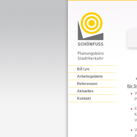
BÃ¼ro
Arbeitsgebiete
Referenzen
für 
Aktuelles
V
Kontakt
P
E
f
V
U
z