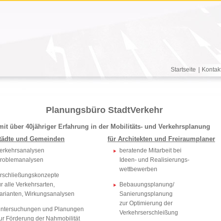
Startseite
|
Kontak
Planungsbüro StadtVerkehr
mit über 40jähriger Erfahrung in der Mobilitäts- und Verkehrsplanung
Städte und Gemeinden
für Architekten und Freiraumplaner
erkehrsanalysen
beratende Mitarbeit bei
roblemanalysen
Ideen- und Realisierungs-
wettbewerben
rschließungskonzepte
ür alle Verkehrsarten,
Bebauungsplanung/
arianten, Wirkungsanalysen
Sanierungsplanung
zur Optimierung der
ntersuchungen und Planungen
Verkehrserschleißung
ur Förderung der Nahmobilität