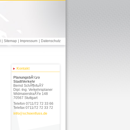
t
|
Sitemap
|
Impressum
|
Datenschutz
Kontakt
PlanungsbÃ¼ro
StadtVerkehr
Bernd SchÃ¶nfuÃŸ
Dipl.-Ing. Verkehrsplaner
WidmaierstraÃŸe 148
70567 Stuttgart
Telefon 0711/72 72 33 66
Telefax 0711/72 72 33 72
info
@
schoenfuss.de