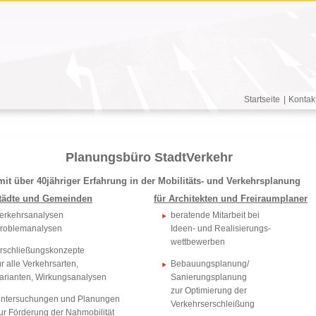
Startseite
|
Kontak
Planungsbüro StadtVerkehr
mit über 40jähriger Erfahrung in der Mobilitäts- und Verkehrsplanung
Städte und Gemeinden
für Architekten und Freiraumplaner
erkehrsanalysen
beratende Mitarbeit bei
roblemanalysen
Ideen- und Realisierungs-
wettbewerben
rschließungskonzepte
ür alle Verkehrsarten,
Bebauungsplanung/
arianten, Wirkungsanalysen
Sanierungsplanung
zur Optimierung der
ntersuchungen und Planungen
Verkehrserschleißung
ur Förderung der Nahmobilität