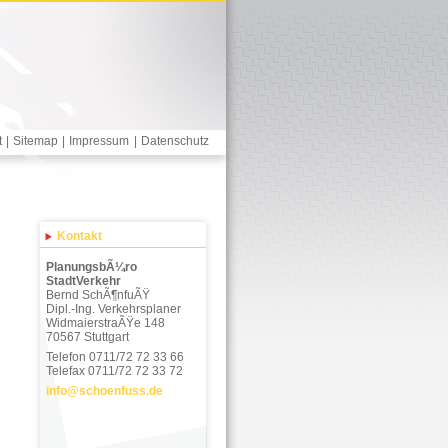
t
|
Sitemap
|
Impressum
|
Datenschutz
Kontakt
PlanungsbÃ¼ro
StadtVerkehr
Bernd SchÃ¶nfuÃŸ
Dipl.-Ing. Verkehrsplaner
WidmaierstraÃŸe 148
70567 Stuttgart
Telefon 0711/72 72 33 66
Telefax 0711/72 72 33 72
info
@
schoenfuss.de