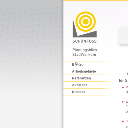
BÃ¼ro
Arbeitsgebiete
Referenzen
für 
Aktuelles
V
Kontakt
P
E
f
V
U
z